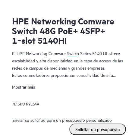
HPE Networking Comware
Switch 48G PoE+ 4SFP+
1‑slot 5140HI
El HPE Networking Comware
Switch
Series 5140 HI ofrece
escalabilidad y alta disponibilidad en la capa de acceso de las
redes de campus de medianas y grandes empresas.
Estos conmutadores proporcionan conectividad de alta
velocidad y flexibilidad con los enlaces ascendentes de 10
Mostrar más
GbE y los puertos combinados. La compatibilidad con
módulos complementarios incrementa la capacidad con
N.º SKU
R9L64A
características adicionales. Se trata de un conmutador
enormemente rentable con abundantes características, como
DRNI e IRF, para mayor resiliencia, características de calidad
Enviar su solicitud para un presupuesto personalizado
de servicio que mejoran la fiabilidad, iNQA, que brinda
Solicitar un presupuesto
visibilidad de capacidad y rendimiento del estado de la red