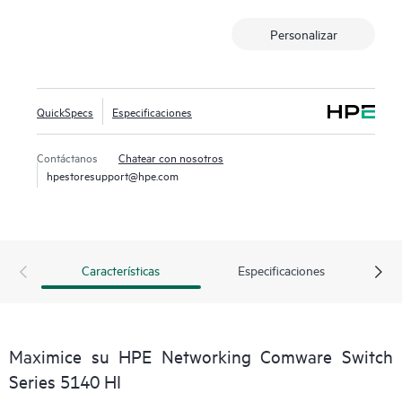
en tiempo real, MACsec basado en hardware, para
Personalizar
seguridad cifrada global, y fuentes de alimentación
redundantes duales con Energy Efficient Ethernet, para un
mayor ahorro energético.
Esta serie de conmutadores también incluye Smart MC sin
QuickSpecs
Especificaciones
coste adicional y, al combinarse con el Intelligent
Management Center (IMC), proporciona tanto gestión de
Contáctanos
Chatear con nosotros
redes integrada como una mejor visibilidad de la red.
hpestoresupport@hpe.com
Características
Especificaciones
Maximice su HPE Networking Comware Switch
Series 5140 HI