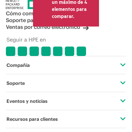
la venta, el IVA y el envío. El precio de la
un máximo de 4
transacción que establece el distribuidor
elementos para
puede variar con respecto a otros
Cómo comprar
comparar.
distribuidores y al precio indicativo
Soporte para productos
mostrado. El precio indicativo puede
Ventas por correo electrónico
incluir ofertas promocionales por tiempo
limitado. HPE se reserva el derecho de
Seguir a HPE en
hacer ajustes de precios en cualquier
momento por motivos que incluyen, a
título enunciativo, cambios en las
condiciones del mercado,
descatalogación de productos,
Compañía
disponibilidad limitada de productos,
promociones de fin de la vida útil y
errores en los anuncios.
Acerca de HPE
Soporte
Accesibilidad
Servicios de soporte operativo
Eventos y noticias
Vacantes
Devolución y reciclaje de productos
Eventos
Recursos para clientes
Responsabilidad corporativa
Soporte para productos
HPE Discover