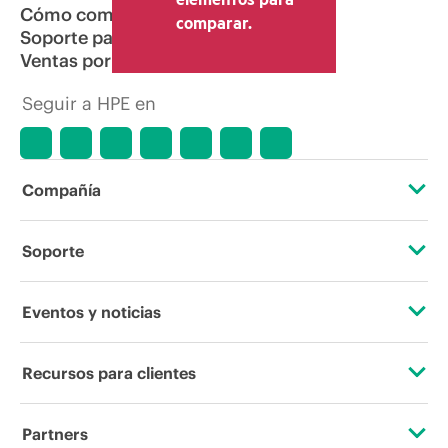
Cómo comprar
comparar.
Soporte para productos
Ventas por correo electrónico
Seguir a HPE en
Compañía
Acerca de HPE
Soporte
Accesibilidad
Servicios de soporte operativo
Eventos y noticias
Vacantes
Devolución y reciclaje de productos
Eventos
Recursos para clientes
Responsabilidad corporativa
Soporte para productos
HPE Discover
Contacta con nosotros
Laboratorios HPE
Partners
Software y controladores