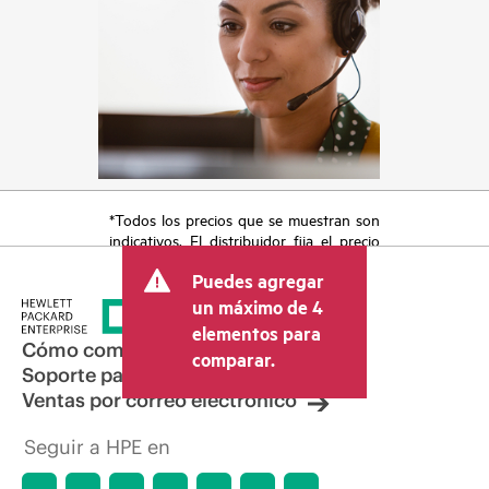
*Todos los precios que se muestran son
indicativos. El distribuidor fija el precio
final de la transacción y puede incluir
Puedes agregar
otros conceptos, como los impuestos a
la venta, el IVA y el envío. El precio de la
un máximo de 4
transacción que establece el distribuidor
elementos para
puede variar con respecto a otros
Cómo comprar
comparar.
distribuidores y al precio indicativo
Soporte para productos
mostrado. El precio indicativo puede
Ventas por correo electrónico
incluir ofertas promocionales por tiempo
limitado. HPE se reserva el derecho de
Seguir a HPE en
hacer ajustes de precios en cualquier
momento por motivos que incluyen, a
título enunciativo, cambios en las