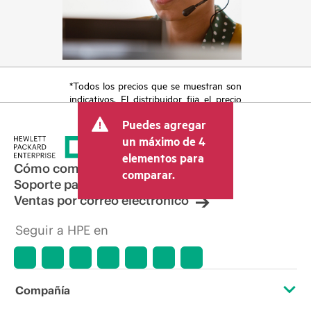
*Todos los precios que se muestran son
indicativos. El distribuidor fija el precio
final de la transacción y puede incluir
Puedes agregar
otros conceptos, como los impuestos a
la venta, el IVA y el envío. El precio de la
un máximo de 4
transacción que establece el distribuidor
elementos para
puede variar con respecto a otros
Cómo comprar
comparar.
distribuidores y al precio indicativo
Soporte para productos
mostrado. El precio indicativo puede
Ventas por correo electrónico
incluir ofertas promocionales por tiempo
limitado. HPE se reserva el derecho de
Seguir a HPE en
hacer ajustes de precios en cualquier
momento por motivos que incluyen, a
título enunciativo, cambios en las
condiciones del mercado,
descatalogación de productos,
Compañía
disponibilidad limitada de productos,
promociones de fin de la vida útil y