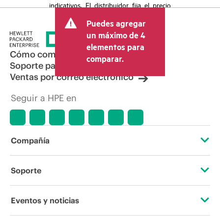
indicativos. El distribuidor fija el precio
final de la transacción y puede incluir
Puedes agregar
otros conceptos, como los impuestos a
la venta, el IVA y el envío. El precio de la
un máximo de 4
transacción que establece el distribuidor
elementos para
puede variar con respecto a otros
Cómo comprar
comparar.
distribuidores y al precio indicativo
Soporte para productos
mostrado. El precio indicativo puede
Ventas por correo electrónico
incluir ofertas promocionales por tiempo
limitado. HPE se reserva el derecho de
Seguir a HPE en
hacer ajustes de precios en cualquier
momento por motivos que incluyen, a
título enunciativo, cambios en las
condiciones del mercado,
descatalogación de productos,
Compañía
disponibilidad limitada de productos,
promociones de fin de la vida útil y
errores en los anuncios.
Acerca de HPE
Soporte
Accesibilidad
Servicios de soporte operativo
Eventos y noticias
Vacantes
Devolución y reciclaje de productos