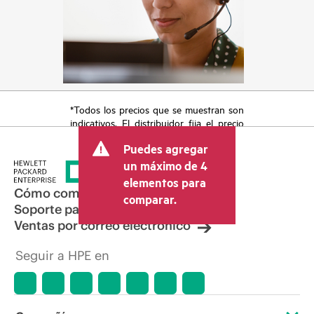
*Todos los precios que se muestran son
indicativos. El distribuidor fija el precio
final de la transacción y puede incluir
Puedes agregar
otros conceptos, como los impuestos a
la venta, el IVA y el envío. El precio de la
un máximo de 4
transacción que establece el distribuidor
elementos para
puede variar con respecto a otros
Cómo comprar
comparar.
distribuidores y al precio indicativo
Soporte para productos
mostrado. El precio indicativo puede
Ventas por correo electrónico
incluir ofertas promocionales por tiempo
limitado. HPE se reserva el derecho de
Seguir a HPE en
hacer ajustes de precios en cualquier
momento por motivos que incluyen, a
título enunciativo, cambios en las
condiciones del mercado,
descatalogación de productos,