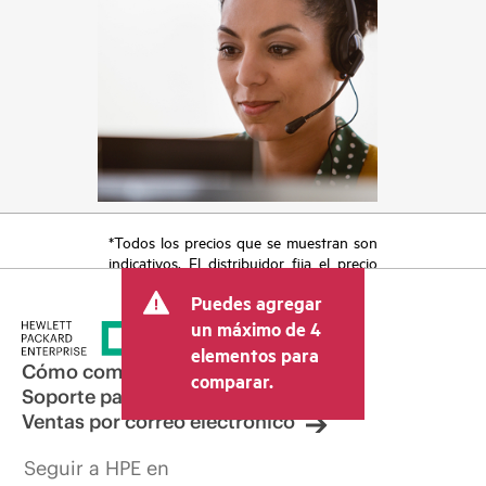
*Todos los precios que se muestran son
indicativos. El distribuidor fija el precio
final de la transacción y puede incluir
Puedes agregar
otros conceptos, como los impuestos a
la venta, el IVA y el envío. El precio de la
un máximo de 4
transacción que establece el distribuidor
elementos para
puede variar con respecto a otros
Cómo comprar
comparar.
distribuidores y al precio indicativo
Soporte para productos
mostrado. El precio indicativo puede
Ventas por correo electrónico
incluir ofertas promocionales por tiempo
limitado. HPE se reserva el derecho de
Seguir a HPE en
hacer ajustes de precios en cualquier