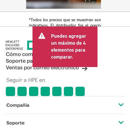
*Todos los precios que se muestran son
indicativos. El distribuidor fija el precio
final de la transacción y puede incluir
Puedes agregar
otros conceptos, como los impuestos a
la venta, el IVA y el envío. El precio de la
un máximo de 4
transacción que establece el distribuidor
elementos para
puede variar con respecto a otros
Cómo comprar
comparar.
distribuidores y al precio indicativo
Soporte para productos
mostrado. El precio indicativo puede
Ventas por correo electrónico
incluir ofertas promocionales por tiempo
limitado. HPE se reserva el derecho de
Seguir a HPE en
hacer ajustes de precios en cualquier
momento por motivos que incluyen, a
título enunciativo, cambios en las
condiciones del mercado,
descatalogación de productos,
Compañía
disponibilidad limitada de productos,
promociones de fin de la vida útil y
errores en los anuncios.
Acerca de HPE
Soporte