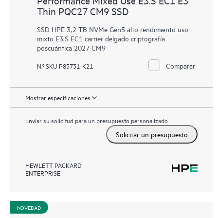
Performance Mixed Use E3.S EC1 E3
Thin PQC27 CM9 SSD
SSD HPE 3,2 TB NVMe Gen5 alto rendimiento uso
mixto E3.S EC1 carrier delgado criptografía
poscuántica 2027 CM9
Comparar
N.º SKU P85731-K21
Mostrar especificaciones
Enviar su solicitud para un presupuesto personalizado
Solicitar un presupuesto
HEWLETT PACKARD
ENTERPRISE
NOVEDAD