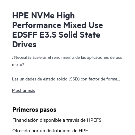
HPE NVMe High
Performance Mixed Use
EDSFF E3.S Solid State
Drives
¿Necesitas acelerar el rendimiento de las aplicaciones de uso
mixto?
Las unidades de estado sólido (SSD) con factor de forma
estándar para empresas y centros de datos (EDSFF) HPE
Mostrar más
NVMe de alto rendimiento y uso mixto E3.S son las más
adecuadas para las exigentes aplicaciones de E/S que
requieren un rendimiento equilibrado entre lecturas y
Primeros pasos
escrituras a fin de ofrecer un gran rendimiento y resistencia
Financiación disponible a través de HPEFS
en aplicaciones de datos intensivos. Los SSD NVMe de alto
rendimiento y uso mixto se comunican directamente con las
Ofrecido por un distribuidor de HPE