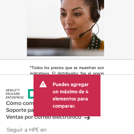
*Todos los precios que se muestran son
indicativos. El distribuidor fija el precio
final de la transacción y puede incluir
Puedes agregar
otros conceptos, como los impuestos a
la venta, el IVA y el envío. El precio de la
un máximo de 4
transacción que establece el distribuidor
elementos para
puede variar con respecto a otros
Cómo comprar
comparar.
distribuidores y al precio indicativo
Soporte para productos
mostrado. El precio indicativo puede
Ventas por correo electrónico
incluir ofertas promocionales por tiempo
limitado. HPE se reserva el derecho de
Seguir a HPE en
hacer ajustes de precios en cualquier