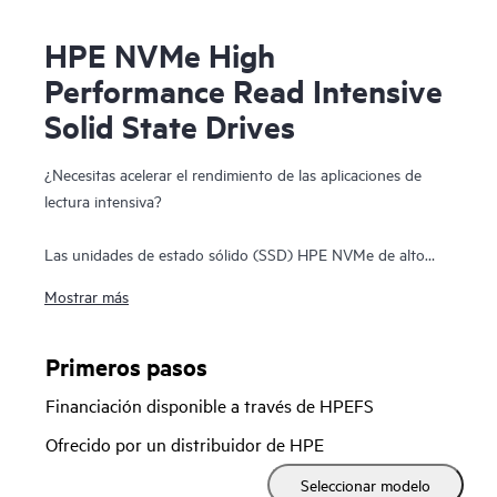
HPE NVMe High
Performance Read Intensive
Solid State Drives
¿Necesitas acelerar el rendimiento de las aplicaciones de
lectura intensiva?
Las unidades de estado sólido (SSD) HPE NVMe de alto
rendimiento y lectura intensiva (RI) son las más adecuadas
Mostrar más
para aplicaciones que requieren una sólida combinación de
una gran lectura de IOPS, una baja latencia y una gran
resistencia a un precio favorable. Los SSD NVMe se
Primeros pasos
comunican directamente con las aplicaciones a través del
Financiación disponible a través de HPEFS
bus PCIe para aumentar el ancho de banda de E/S y reducir
la latencia.
Ofrecido por un distribuidor de HPE
Seleccionar modelo
Los SSD HPE NVMe de alto rendimiento y lectura intensiva