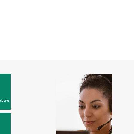
oductos