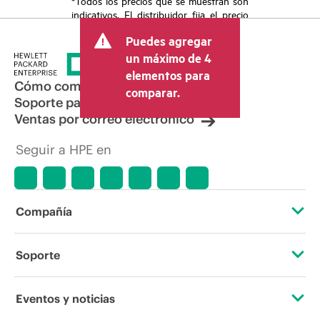
*Todos los precios que se muestran son
indicativos. El distribuidor fija el precio
final de la transacción y puede incluir
Puedes agregar
otros conceptos, como los impuestos a
la venta, el IVA y el envío. El precio de la
un máximo de 4
transacción que establece el distribuidor
elementos para
puede variar con respecto a otros
Cómo comprar
comparar.
distribuidores y al precio indicativo
Soporte para productos
mostrado. El precio indicativo puede
Ventas por correo electrónico
incluir ofertas promocionales por tiempo
limitado. HPE se reserva el derecho de
Seguir a HPE en
hacer ajustes de precios en cualquier
momento por motivos que incluyen, a
título enunciativo, cambios en las
condiciones del mercado,
descatalogación de productos,
Compañía
disponibilidad limitada de productos,
promociones de fin de la vida útil y
errores en los anuncios.
Acerca de HPE
Soporte
Accesibilidad
Servicios de soporte operativo
Eventos y noticias
Vacantes