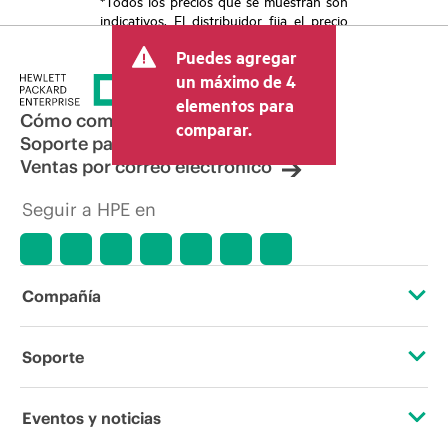
*Todos los precios que se muestran son
indicativos. El distribuidor fija el precio
final de la transacción y puede incluir
Puedes agregar
otros conceptos, como los impuestos a
la venta, el IVA y el envío. El precio de la
un máximo de 4
transacción que establece el distribuidor
elementos para
puede variar con respecto a otros
Cómo comprar
comparar.
distribuidores y al precio indicativo
Soporte para productos
mostrado. El precio indicativo puede
Ventas por correo electrónico
incluir ofertas promocionales por tiempo
limitado. HPE se reserva el derecho de
Seguir a HPE en
hacer ajustes de precios en cualquier
momento por motivos que incluyen, a
título enunciativo, cambios en las
condiciones del mercado,
descatalogación de productos,
Compañía
disponibilidad limitada de productos,
promociones de fin de la vida útil y
errores en los anuncios.
Acerca de HPE
Soporte
Accesibilidad
Servicios de soporte operativo
Eventos y noticias
Vacantes