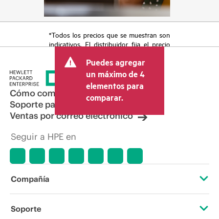
*Todos los precios que se muestran son
indicativos. El distribuidor fija el precio
final de la transacción y puede incluir
Puedes agregar
otros conceptos, como los impuestos a
la venta, el IVA y el envío. El precio de la
un máximo de 4
transacción que establece el distribuidor
elementos para
puede variar con respecto a otros
Cómo comprar
comparar.
distribuidores y al precio indicativo
Soporte para productos
mostrado. El precio indicativo puede
Ventas por correo electrónico
incluir ofertas promocionales por tiempo
limitado. HPE se reserva el derecho de
Seguir a HPE en
hacer ajustes de precios en cualquier
momento por motivos que incluyen, a
título enunciativo, cambios en las
condiciones del mercado,
descatalogación de productos,
Compañía
disponibilidad limitada de productos,
promociones de fin de la vida útil y
errores en los anuncios.
Acerca de HPE
Soporte