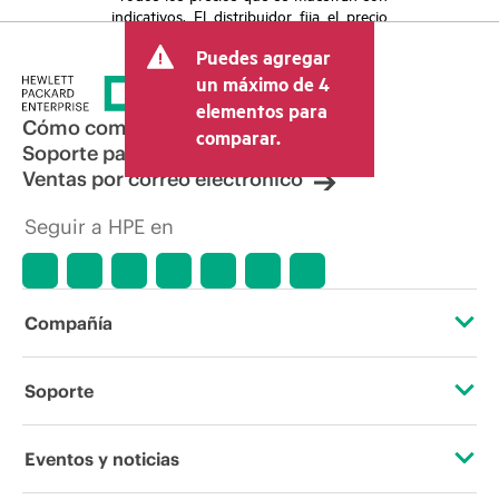
indicativos. El distribuidor fija el precio
final de la transacción y puede incluir
Puedes agregar
otros conceptos, como los impuestos a
la venta, el IVA y el envío. El precio de la
un máximo de 4
transacción que establece el distribuidor
elementos para
puede variar con respecto a otros
Cómo comprar
comparar.
distribuidores y al precio indicativo
Soporte para productos
mostrado. El precio indicativo puede
Ventas por correo electrónico
incluir ofertas promocionales por tiempo
limitado. HPE se reserva el derecho de
Seguir a HPE en
hacer ajustes de precios en cualquier
momento por motivos que incluyen, a
título enunciativo, cambios en las
condiciones del mercado,
descatalogación de productos,
Compañía
disponibilidad limitada de productos,
promociones de fin de la vida útil y
errores en los anuncios.
Acerca de HPE
Soporte
Accesibilidad
Servicios de soporte operativo
Eventos y noticias
Vacantes