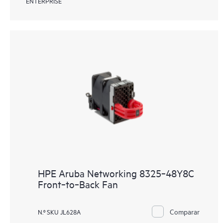
ENTERPRISE
HPE Aruba Networking 8325‑48Y8C
Front‑to‑Back Fan
Comparar
N.º SKU JL628A