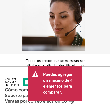
*Todos los precios que se muestran son
indicativos. El distribuidor fija el precio
final de la transacción y puede incluir
Puedes agregar
otros conceptos, como los impuestos a
la venta, el IVA y el envío. El precio de la
un máximo de 4
transacción que establece el distribuidor
elementos para
puede variar con respecto a otros
Cómo comprar
comparar.
distribuidores y al precio indicativo
Soporte para productos
mostrado. El precio indicativo puede
Ventas por correo electrónico
incluir ofertas promocionales por tiempo
limitado. HPE se reserva el derecho de