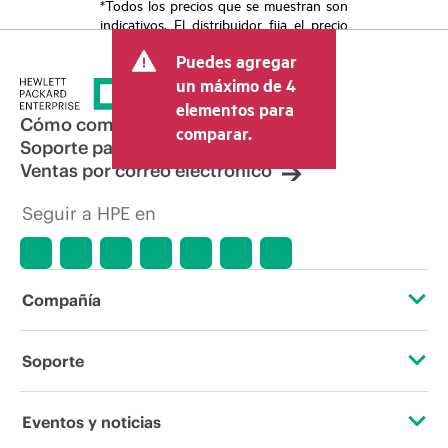
*Todos los precios que se muestran son
indicativos. El distribuidor fija el precio
final de la transacción y puede incluir
Puedes agregar
otros conceptos, como los impuestos a
la venta, el IVA y el envío. El precio de la
un máximo de 4
transacción que establece el distribuidor
elementos para
puede variar con respecto a otros
Cómo comprar
comparar.
distribuidores y al precio indicativo
Soporte para productos
mostrado. El precio indicativo puede
Ventas por correo electrónico
incluir ofertas promocionales por tiempo
limitado. HPE se reserva el derecho de
Seguir a HPE en
hacer ajustes de precios en cualquier
momento por motivos que incluyen, a
título enunciativo, cambios en las
condiciones del mercado,
descatalogación de productos,
Compañía
disponibilidad limitada de productos,
promociones de fin de la vida útil y
errores en los anuncios.
Acerca de HPE
Soporte
Accesibilidad
Servicios de soporte operativo
Eventos y noticias
Vacantes