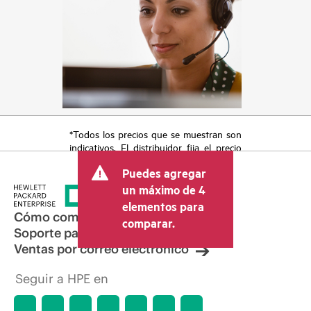
*Todos los precios que se muestran son
indicativos. El distribuidor fija el precio
final de la transacción y puede incluir
Puedes agregar
otros conceptos, como los impuestos a
la venta, el IVA y el envío. El precio de la
un máximo de 4
transacción que establece el distribuidor
elementos para
puede variar con respecto a otros
Cómo comprar
comparar.
distribuidores y al precio indicativo
Soporte para productos
mostrado. El precio indicativo puede
Ventas por correo electrónico
incluir ofertas promocionales por tiempo
limitado. HPE se reserva el derecho de
Seguir a HPE en
hacer ajustes de precios en cualquier
momento por motivos que incluyen, a
título enunciativo, cambios en las