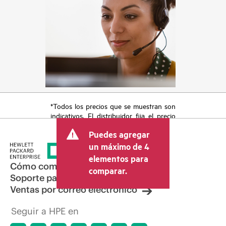
*Todos los precios que se muestran son
indicativos. El distribuidor fija el precio
final de la transacción y puede incluir
Puedes agregar
otros conceptos, como los impuestos a
la venta, el IVA y el envío. El precio de la
un máximo de 4
transacción que establece el distribuidor
elementos para
puede variar con respecto a otros
Cómo comprar
comparar.
distribuidores y al precio indicativo
Soporte para productos
mostrado. El precio indicativo puede
Ventas por correo electrónico
incluir ofertas promocionales por tiempo
limitado. HPE se reserva el derecho de
Seguir a HPE en
hacer ajustes de precios en cualquier
momento por motivos que incluyen, a