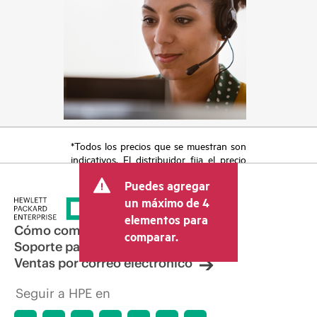
*Todos los precios que se muestran son
indicativos. El distribuidor fija el precio
final de la transacción y puede incluir
Puedes agregar
otros conceptos, como los impuestos a
la venta, el IVA y el envío. El precio de la
un máximo de 4
transacción que establece el distribuidor
elementos para
puede variar con respecto a otros
Cómo comprar
comparar.
distribuidores y al precio indicativo
Soporte para productos
mostrado. El precio indicativo puede
Ventas por correo electrónico
incluir ofertas promocionales por tiempo
limitado. HPE se reserva el derecho de
Seguir a HPE en
hacer ajustes de precios en cualquier
momento por motivos que incluyen, a