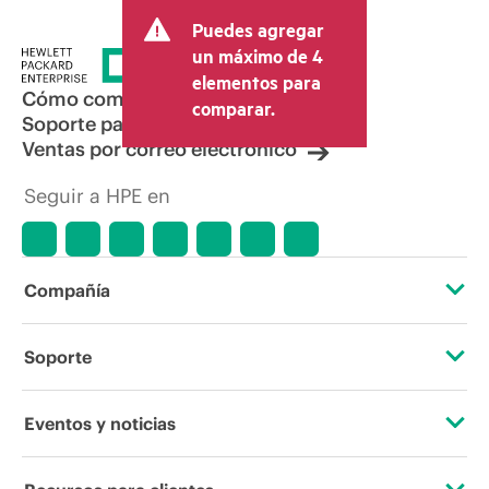
final de la transacción y puede incluir
Puedes agregar
otros conceptos, como los impuestos a
la venta, el IVA y el envío. El precio de la
un máximo de 4
transacción que establece el distribuidor
elementos para
puede variar con respecto a otros
Cómo comprar
comparar.
distribuidores y al precio indicativo
Soporte para productos
mostrado. El precio indicativo puede
Ventas por correo electrónico
incluir ofertas promocionales por tiempo
limitado. HPE se reserva el derecho de
Seguir a HPE en
hacer ajustes de precios en cualquier
momento por motivos que incluyen, a
título enunciativo, cambios en las
condiciones del mercado,
descatalogación de productos,
Compañía
disponibilidad limitada de productos,
promociones de fin de la vida útil y
errores en los anuncios.
Acerca de HPE
Soporte
Accesibilidad
Servicios de soporte operativo
Eventos y noticias
Vacantes
Devolución y reciclaje de productos
Eventos