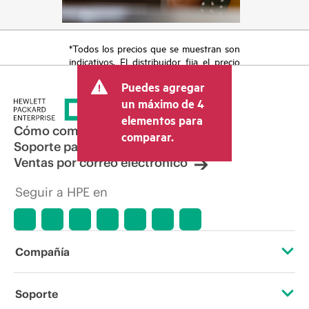
*Todos los precios que se muestran son
indicativos. El distribuidor fija el precio
final de la transacción y puede incluir
Puedes agregar
otros conceptos, como los impuestos a
la venta, el IVA y el envío. El precio de la
un máximo de 4
transacción que establece el distribuidor
elementos para
puede variar con respecto a otros
Cómo comprar
comparar.
distribuidores y al precio indicativo
Soporte para productos
mostrado. El precio indicativo puede
Ventas por correo electrónico
incluir ofertas promocionales por tiempo
limitado. HPE se reserva el derecho de
Seguir a HPE en
hacer ajustes de precios en cualquier
momento por motivos que incluyen, a
título enunciativo, cambios en las
condiciones del mercado,
descatalogación de productos,
Compañía
disponibilidad limitada de productos,
promociones de fin de la vida útil y
errores en los anuncios.
Acerca de HPE
Soporte