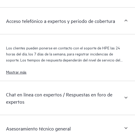
de HPE cubiertos por el servicio HPE Tech Care. Los clientes
pueden gestionar fácilmente sus activos al reconocer los
distintos productos instalados en sus entornos y cómo
Acceso telefónico a expertos y periodo de cobertura
interactúan entre sí. Las nuevas herramientas de autoservicio
permiten a los clientes realizar determinadas actividades sin
necesidad de abrir una incidencia de soporte, y les
proporcionan, además, un portal de recursos de conocimiento
Los clientes pueden ponerse en contacto con el soporte de HPE las 24
supervisados. El servicio HPE Tech Care proporciona acceso a
horas del día, los 7 días de la semana, para registrar incidencias de
los recursos de HPE, que impulsan la excelencia de las
soporte. Los tiempos de respuesta dependerán del nivel de servicio del
producto cubierto.
operaciones y optimizan el rendimiento, del extremo a la nube.
Mostrar más
Chat en línea con expertos / Respuestas en foro de
expertos
Asesoramiento técnico general