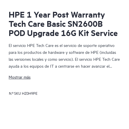
HPE 1 Year Post Warranty
Tech Care Basic SN2600B
POD Upgrade 16G Kit Service
El servicio HPE Tech Care es el servicio de soporte operativo
para los productos de hardware y software de HPE (incluidas
las versiones locales y como servicio). El servicio HPE Tech Care
ayuda a los equipos de IT a centrarse en hacer avanzar el
negocio buscando de forma proactiva la manera de hacer mejor
Mostrar más
las cosas, en lugar de tener que dedicarse tan solo a reaccionar
ante los problemas de forma reactiva.
N.º SKU
HZ0H9PE
El servicio HPE Tech Care habilita el acceso directo a
especialistas en productos concretos y proporciona
asesoramiento técnico general para ayudar a los clientes no
solo a reducir el riesgo, sino también a buscar nuevas formas
de actuar de manera más eficiente. Los clientes del servicio HPE