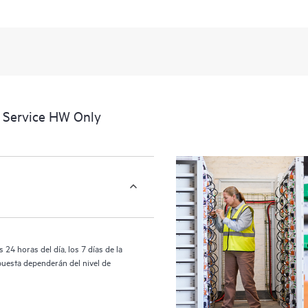
portal de servicios HPE, una experi
datos procesables sobre los produc
cubiertos por el servicio HPE Tech 
activos al reconocer los distintos
interactúan entre sí. Las nuevas he
realizar determinadas actividades s
proporcionan, además, un portal de
l Service HW Only
HPE Tech Care proporciona acceso 
las operaciones y optimizan el rend
24 horas del día, los 7 días de la
puesta dependerán del nivel de