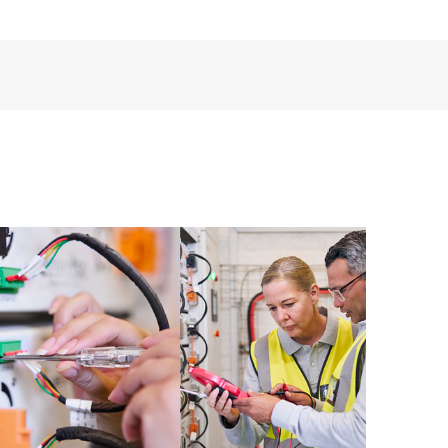
encia digital personalizada y mejorada que ofrece
tos, casos de servicio y contratos de soporte de HPE
Care. Los clientes pueden gestionar fácilmente sus
 productos instalados en sus entornos y cómo
rramientas de autoservicio permiten a los clientes
in necesidad de abrir una incidencia de soporte, y les
 recursos de conocimiento supervisados. El servicio
a los recursos de HPE, que impulsan la excelencia de
imiento, del extremo a la nube.