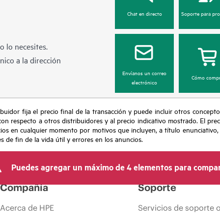
Chat en directo
Soporte para pr
 lo necesites.
ico a la dirección
Envíanos un correo
Cómo compr
electrónico
buidor fija el precio final de la transacción y puede incluir otros concepto
con respecto a otros distribuidores y al precio indicativo mostrado. El pr
cios en cualquier momento por motivos que incluyen, a título enunciativo
de fin de la vida útil y errores en los anuncios.
Puedes agregar un máximo de 4 elementos para compar
Compañía
Soporte
Acerca de HPE
Servicios de soporte 