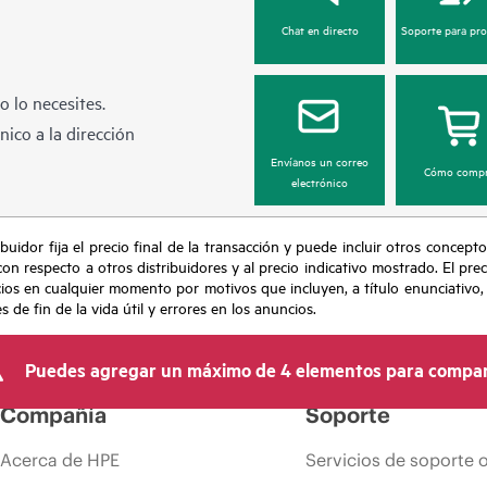
Chat en directo
Soporte para pr
 lo necesites.
ico a la dirección
Envíanos un correo
Cómo compr
electrónico
buidor fija el precio final de la transacción y puede incluir otros concepto
con respecto a otros distribuidores y al precio indicativo mostrado. El pr
cios en cualquier momento por motivos que incluyen, a título enunciativo
de fin de la vida útil y errores en los anuncios.
Puedes agregar un máximo de 4 elementos para compar
Compañía
Soporte
Acerca de HPE
Servicios de soporte 