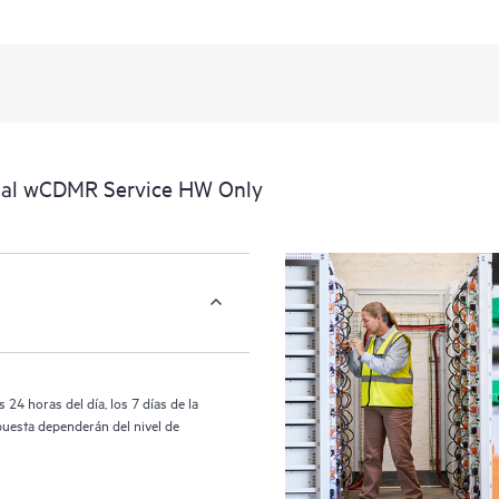
portal de servicios HPE, una experi
datos procesables sobre los produc
cubiertos por el servicio HPE Tech 
activos al reconocer los distintos
interactúan entre sí. Las nuevas he
realizar determinadas actividades s
proporcionan, además, un portal de
ial wCDMR Service HW Only
HPE Tech Care proporciona acceso 
las operaciones y optimizan el rend
24 horas del día, los 7 días de la
puesta dependerán del nivel de