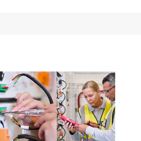
encia digital personalizada y mejorada que ofrece
tos, casos de servicio y contratos de soporte de HPE
Care. Los clientes pueden gestionar fácilmente sus
 productos instalados en sus entornos y cómo
rramientas de autoservicio permiten a los clientes
in necesidad de abrir una incidencia de soporte, y les
 recursos de conocimiento supervisados. El servicio
a los recursos de HPE, que impulsan la excelencia de
imiento, del extremo a la nube.