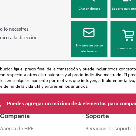
Chat en directo
Soporte para pr
 lo necesites.
ico a la dirección
Envíanos un correo
Cómo compr
electrónico
buidor fija el precio final de la transacción y puede incluir otros concepto
con respecto a otros distribuidores y al precio indicativo mostrado. El pr
cios en cualquier momento por motivos que incluyen, a título enunciativo
de fin de la vida útil y errores en los anuncios.
Puedes agregar un máximo de 4 elementos para compar
Compañía
Soporte
Acerca de HPE
Servicios de soporte 