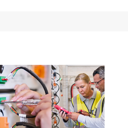
encia digital personalizada y mejorada que ofrece
tos, casos de servicio y contratos de soporte de HPE
Care. Los clientes pueden gestionar fácilmente sus
 productos instalados en sus entornos y cómo
rramientas de autoservicio permiten a los clientes
in necesidad de abrir una incidencia de soporte, y les
 recursos de conocimiento supervisados. El servicio
a los recursos de HPE, que impulsan la excelencia de
imiento, del extremo a la nube.