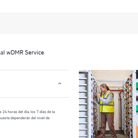
portal de servicios HPE, una experi
datos procesables sobre los produc
cubiertos por el servicio HPE Tech 
activos al reconocer los distintos
interactúan entre sí. Las nuevas he
realizar determinadas actividades s
proporcionan, además, un portal de
ial wDMR Service
HPE Tech Care proporciona acceso 
las operaciones y optimizan el rend
24 horas del día, los 7 días de la
puesta dependerán del nivel de