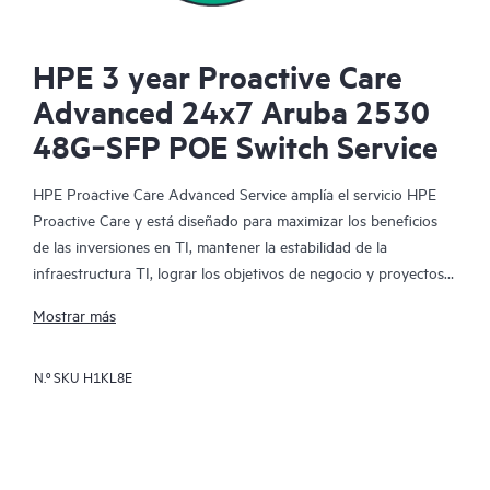
HPE 3 year Proactive Care
Advanced 24x7 Aruba 2530
48G‑SFP POE Switch Service
HPE Proactive Care Advanced Service amplía el servicio HPE
Proactive Care y está diseñado para maximizar los beneficios
de las inversiones en TI, mantener la estabilidad de la
infraestructura TI, lograr los objetivos de negocio y proyectos
de TI, reducir los costes operativos y liberar al personal de TI
Mostrar más
para que se ocupe de otras tareas prioritarias. Tu gerente de
soporte de cuenta HPE (ASM) asignado te facilitará
N.º SKU
H1KL8E
asesoramiento técnico y operativo personalizado, incluyendo
las mejores prácticas de HPE a partir de la amplia experiencia
de soporte de HPE. HPE Proactive Care Advanced puede
ayudarte a ahorrar tiempo con el seguimiento y el análisis de
los dispositivos que están conectados a HPE en tiempo real,