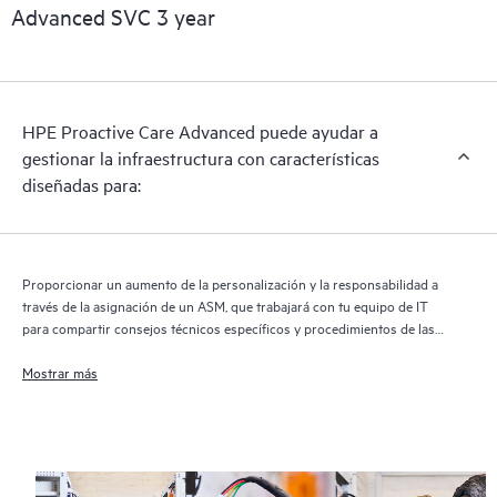
que permite una prestación más rápida de los servicios y el
Advanced SVC 3 year
soporte. La ejecución de la versión actual de tecnología de
soporte remoto se requiere para recibir de forma completa
todos los beneficios de este servicio de soporte.
HPE Proactive Care Advanced puede ayudar a
gestionar la infraestructura con características
diseñadas para:
Proporcionar un aumento de la personalización y la responsabilidad a
través de la asignación de un ASM, que trabajará con tu equipo de IT
para compartir consejos técnicos específicos y procedimientos de las
mejores prácticas de Hewlett Packard Enterprise relevantes a tus
proyectos y necesidades de IT
Mostrar más