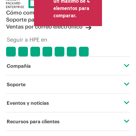
un máximo de 4
elementos para
Cómo comprar
comparar.
Soporte para productos
Ventas por correo electrónico
Seguir a HPE en
Compañía
Acerca de HPE
Soporte
Accesibilidad
Servicios de soporte operativo
Eventos y noticias
Vacantes
Devolución y reciclaje de productos
Eventos
Recursos para clientes
Responsabilidad corporativa
Soporte para productos
HPE Discover