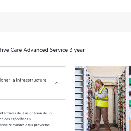
HPE Proactive Care Advanced utiliz
dispositivos y recopilar datos, lo 
y el soporte. La ejecución de la ve
requiere para recibir de forma comp
ve Care Advanced Service 3 year
nar la infraestructura
d a través de la asignación de un
cnicos específicos y
rise relevantes a tus proyectos y