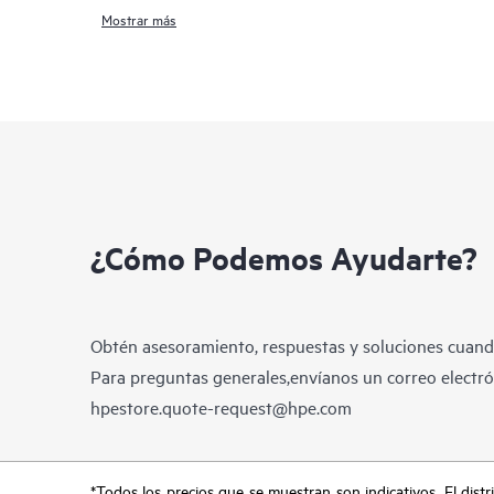
Mostrar más
¿Cómo Podemos Ayudarte?
Obtén asesoramiento, respuestas y soluciones cuando
Para preguntas generales,envíanos un correo electrón
hpestore.quote-request@hpe.com
*Todos los precios que se muestran son indicativos. El distri