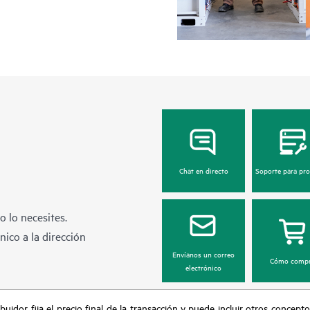
Chat en directo
Soporte para pr
 lo necesites.
ico a la dirección
Envíanos un correo
Cómo compr
electrónico
buidor fija el precio final de la transacción y puede incluir otros concepto