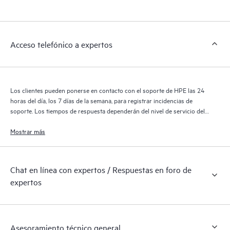
pueden gestionar fácilmente sus activos al reconocer los
distintos productos instalados en sus entornos y cómo
interactúan entre sí. Las nuevas herramientas de autoservicio
Acceso telefónico a expertos
permiten a los clientes realizar determinadas actividades sin
necesidad de abrir una incidencia de soporte, y les
proporcionan, además, un portal de recursos de conocimiento
supervisados. El servicio HPE Tech Care proporciona acceso a
Los clientes pueden ponerse en contacto con el soporte de HPE las 24
los recursos de HPE, que impulsan la excelencia de las
horas del día, los 7 días de la semana, para registrar incidencias de
operaciones y optimizan el rendimiento, del extremo a la nube.
soporte. Los tiempos de respuesta dependerán del nivel de servicio del
producto cubierto.
Mostrar más
Chat en línea con expertos / Respuestas en foro de
expertos
Asesoramiento técnico general