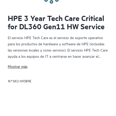
HPE 3 Year Tech Care Critical
for DL360 Gen11 HW Service
El servicio HPE Tech Care es el servicio de soporte operativo
para los productos de hardware y software de HPE (incluidas
las versiones locales y como servicio). El servicio HPE Tech Care
ayuda a los equipos de IT a centrarse en hacer avanzar el
negocio buscando de forma proactiva la manera de hacer mejor
Mostrar más
las cosas, en lugar de tener que dedicarse tan solo a reaccionar
ante los problemas de forma reactiva.
N.º SKU
H93B9E
El servicio HPE Tech Care habilita el acceso directo a
especialistas en productos concretos y proporciona
asesoramiento técnico general para ayudar a los clientes no
solo a reducir el riesgo, sino también a buscar nuevas formas
de actuar de manera más eficiente. Los clientes del servicio HPE