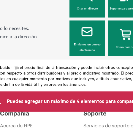
Chat en directo
Soporte para pr
 lo necesites.
ico a la dirección
Envíanos un correo
Cómo compr
electrónico
buidor fija el precio final de la transacción y puede incluir otros concepto
con respecto a otros distribuidores y al precio indicativo mostrado. El pr
cios en cualquier momento por motivos que incluyen, a título enunciativo
de fin de la vida útil y errores en los anuncios.
Puedes agregar un máximo de 4 elementos para compar
Compañía
Soporte
Acerca de HPE
Servicios de soporte 