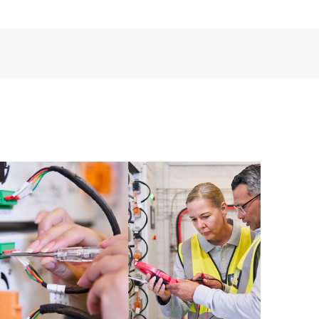
encia digital personalizada y mejorada que ofrece
tos, casos de servicio y contratos de soporte de HPE
Care. Los clientes pueden gestionar fácilmente sus
 productos instalados en sus entornos y cómo
rramientas de autoservicio permiten a los clientes
in necesidad de abrir una incidencia de soporte, y les
 recursos de conocimiento supervisados. El servicio
a los recursos de HPE, que impulsan la excelencia de
imiento, del extremo a la nube.