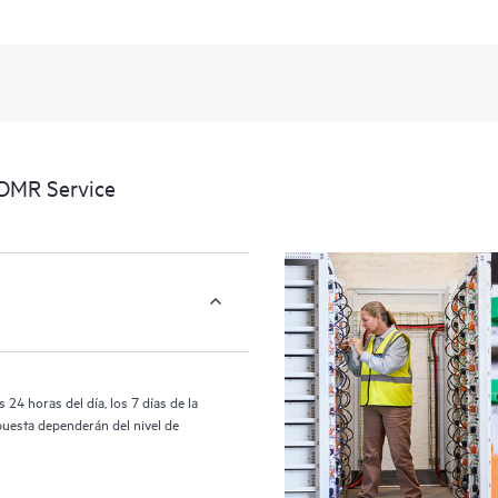
portal de servicios HPE, una experi
datos procesables sobre los produc
cubiertos por el servicio HPE Tech 
activos al reconocer los distintos
interactúan entre sí. Las nuevas he
realizar determinadas actividades s
proporcionan, además, un portal de
CDMR Service
HPE Tech Care proporciona acceso 
las operaciones y optimizan el rend
24 horas del día, los 7 días de la
puesta dependerán del nivel de