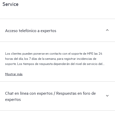
sobre los productos, casos de servicio y contratos de soporte
Service
de HPE cubiertos por el servicio HPE Tech Care. Los clientes
pueden gestionar fácilmente sus activos al reconocer los
distintos productos instalados en sus entornos y cómo
interactúan entre sí. Las nuevas herramientas de autoservicio
Acceso telefónico a expertos
permiten a los clientes realizar determinadas actividades sin
necesidad de abrir una incidencia de soporte, y les
proporcionan, además, un portal de recursos de conocimiento
supervisados. El servicio HPE Tech Care proporciona acceso a
Los clientes pueden ponerse en contacto con el soporte de HPE las 24
los recursos de HPE, que impulsan la excelencia de las
horas del día, los 7 días de la semana, para registrar incidencias de
operaciones y optimizan el rendimiento, del extremo a la nube.
soporte. Los tiempos de respuesta dependerán del nivel de servicio del
producto cubierto.
Mostrar más
Chat en línea con expertos / Respuestas en foro de
expertos