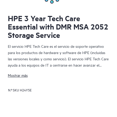
HPE 3 Year Tech Care
Essential with DMR MSA 2052
Storage Service
El servicio HPE Tech Care es el servicio de soporte operativo
para los productos de hardware y software de HPE (incluidas
las versiones locales y como servicio). El servicio HPE Tech Care
ayuda a los equipos de IT a centrarse en hacer avanzar el
negocio buscando de forma proactiva la manera de hacer mejor
Mostrar más
las cosas, en lugar de tener que dedicarse tan solo a reaccionar
ante los problemas de forma reactiva.
N.º SKU
H24Y5E
El servicio HPE Tech Care habilita el acceso directo a
especialistas en productos concretos y proporciona
asesoramiento técnico general para ayudar a los clientes no
solo a reducir el riesgo, sino también a buscar nuevas formas