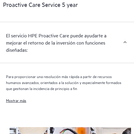
reactivo de hardware para satisfacer tus necesidades operativas
Proactive Care Service 5 year
y empresariales.
HPE Proactive Care incluye análisis de las versiones de
software y firmware para los dispositivos compatibles,
El servicio HPE Proactive Care puede ayudarte a
proporcionándote una lista de recomendaciones para que tu
mejorar el retorno de la inversión con funciones
infraestructura con cobertura HPE Proactive Care permanezca
diseñadas:
en los niveles de revisión recomendados. Recibirás un análisis
proactivo regular de tus dispositivos cubiertos por HPE
Proactive Care, que puede ayudarte a identificar y resolver los
problemas de configuración. HPE Proactive Care también
Para proporcionar una resolución más rápida a partir de recursos
proporciona informes trimestrales de incidentes para ayudarte
humanos avanzados, orientados a la solución y especialmente formados
a identificar las tendencias de los problemas y evitar que estos
que gestionan la incidencia de principio a fin
se repitan.
Mostrar más