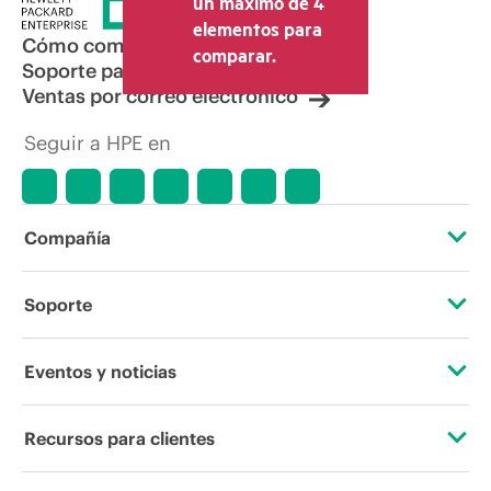
un máximo de 4
elementos para
Cómo comprar
comparar.
Soporte para productos
Ventas por correo electrónico
Seguir a HPE en
Compañía
Acerca de HPE
Soporte
Accesibilidad
Servicios de soporte operativo
Eventos y noticias
Vacantes
Devolución y reciclaje de productos
Eventos
Recursos para clientes
Responsabilidad corporativa
Soporte para productos
HPE Discover