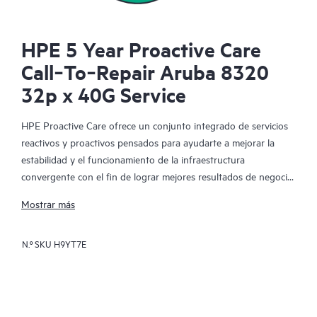
HPE 5 Year Proactive Care
Call‑To‑Repair Aruba 8320
32p x 40G Service
HPE Proactive Care ofrece un conjunto integrado de servicios
reactivos y proactivos pensados para ayudarte a mejorar la
estabilidad y el funcionamiento de la infraestructura
convergente con el fin de lograr mejores resultados de negocio.
En un entorno virtualizado y convergente complejo, muchos
Mostrar más
componentes deben trabajar en conjunto y de manera
eficiente. HPE Proactive Care ha sido especialmente diseñado
N.º SKU
H9YT7E
para dar soporte a los dispositivos presentes en estos
entornos, proporcionando un soporte mejorado que abarca
servidores, sistemas operativos, hipervisores, almacenamiento,
redes de área de almacenamiento (SAN) y redes.