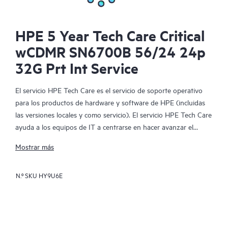
HPE 5 Year Tech Care Critical
wCDMR SN6700B 56/24 24p
32G Prt Int Service
El servicio HPE Tech Care es el servicio de soporte operativo
para los productos de hardware y software de HPE (incluidas
las versiones locales y como servicio). El servicio HPE Tech Care
ayuda a los equipos de IT a centrarse en hacer avanzar el
negocio buscando de forma proactiva la manera de hacer mejor
Mostrar más
las cosas, en lugar de tener que dedicarse tan solo a reaccionar
ante los problemas de forma reactiva.
N.º SKU
HY9U6E
El servicio HPE Tech Care habilita el acceso directo a
especialistas en productos concretos y proporciona
asesoramiento técnico general para ayudar a los clientes no
solo a reducir el riesgo, sino también a buscar nuevas formas