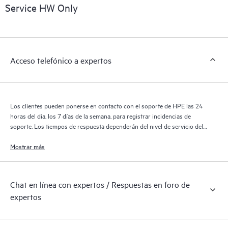
sobre los productos, casos de servicio y contratos de soporte
Service HW Only
de HPE cubiertos por el servicio HPE Tech Care. Los clientes
pueden gestionar fácilmente sus activos al reconocer los
distintos productos instalados en sus entornos y cómo
interactúan entre sí. Las nuevas herramientas de autoservicio
Acceso telefónico a expertos
permiten a los clientes realizar determinadas actividades sin
necesidad de abrir una incidencia de soporte, y les
proporcionan, además, un portal de recursos de conocimiento
supervisados. El servicio HPE Tech Care proporciona acceso a
Los clientes pueden ponerse en contacto con el soporte de HPE las 24
los recursos de HPE, que impulsan la excelencia de las
horas del día, los 7 días de la semana, para registrar incidencias de
operaciones y optimizan el rendimiento, del extremo a la nube.
soporte. Los tiempos de respuesta dependerán del nivel de servicio del
producto cubierto.
Mostrar más
Chat en línea con expertos / Respuestas en foro de
expertos