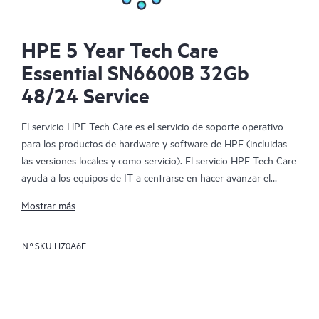
HPE 5 Year Tech Care
Essential SN6600B 32Gb
48/24 Service
El servicio HPE Tech Care es el servicio de soporte operativo
para los productos de hardware y software de HPE (incluidas
las versiones locales y como servicio). El servicio HPE Tech Care
ayuda a los equipos de IT a centrarse en hacer avanzar el
negocio buscando de forma proactiva la manera de hacer mejor
Mostrar más
las cosas, en lugar de tener que dedicarse tan solo a reaccionar
ante los problemas de forma reactiva.
N.º SKU
HZ0A6E
El servicio HPE Tech Care habilita el acceso directo a
especialistas en productos concretos y proporciona
asesoramiento técnico general para ayudar a los clientes no
solo a reducir el riesgo, sino también a buscar nuevas formas