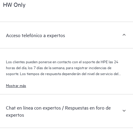
sobre los productos, casos de servicio y contratos de soporte
HW Only
de HPE cubiertos por el servicio HPE Tech Care. Los clientes
pueden gestionar fácilmente sus activos al reconocer los
distintos productos instalados en sus entornos y cómo
interactúan entre sí. Las nuevas herramientas de autoservicio
Acceso telefónico a expertos
permiten a los clientes realizar determinadas actividades sin
necesidad de abrir una incidencia de soporte, y les
proporcionan, además, un portal de recursos de conocimiento
supervisados. El servicio HPE Tech Care proporciona acceso a
Los clientes pueden ponerse en contacto con el soporte de HPE las 24
los recursos de HPE, que impulsan la excelencia de las
horas del día, los 7 días de la semana, para registrar incidencias de
operaciones y optimizan el rendimiento, del extremo a la nube.
soporte. Los tiempos de respuesta dependerán del nivel de servicio del
producto cubierto.
Mostrar más
Chat en línea con expertos / Respuestas en foro de
expertos