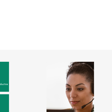
oductos