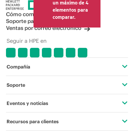
un máximo de 4
elementos para
Cómo comprar
comparar.
Soporte para productos
Ventas por correo electrónico
Seguir a HPE en
Compañía
Acerca de HPE
Soporte
Accesibilidad
Servicios de soporte operativo
Eventos y noticias
Vacantes
Devolución y reciclaje de productos
Eventos
Recursos para clientes
Responsabilidad corporativa
Soporte para productos
HPE Discover