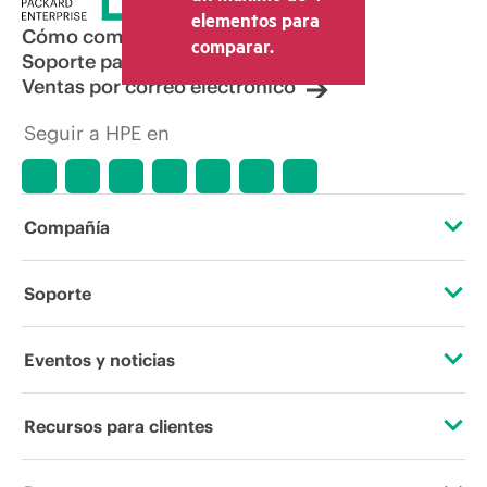
elementos para
Cómo comprar
comparar.
Soporte para productos
Ventas por correo electrónico
Seguir a HPE en
Compañía
Acerca de HPE
Soporte
Accesibilidad
Servicios de soporte operativo
Eventos y noticias
Vacantes
Devolución y reciclaje de productos
Eventos
Recursos para clientes
Responsabilidad corporativa
Soporte para productos
HPE Discover
Contacta con nosotros