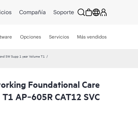
icios
Compañía
Soporte
tware
Opciones
Servicios
Más vendidos
and SW Supp 1 year Volume T1
rking Foundational Care
l T1 AP‑605R CAT12 SVC