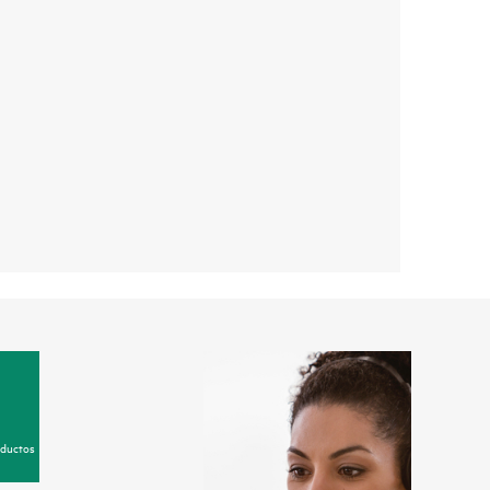
oductos