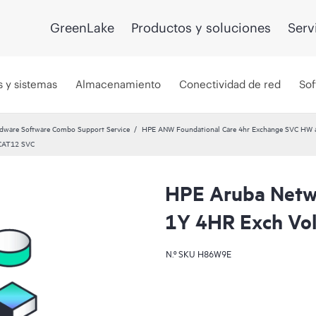
GreenLake
Productos y soluciones
Serv
s y sistemas
Almacenamiento
Conectividad de red
Sof
dware Software Combo Support Service
HPE ANW Foundational Care 4hr Exchange SVC HW 
 CAT12 SVC
HPE Aruba Netwo
1Y 4HR Exch Vo
N.º SKU
H86W9E