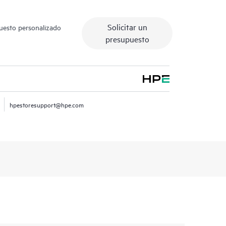
Solicitar un
puesto personalizado
presupuesto
hpestoresupport@hpe.com