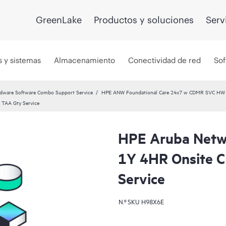
GreenLake
Productos y soluciones
Serv
s y sistemas
Almacenamiento
Conectividad de red
Sof
dware Software Combo Support Service
HPE ANW Foundational Care 24x7 w CDMR SVC HW S
TAA Gty Service
HPE Aruba Netwo
1Y 4HR Onsite 
Service
N.º SKU
H98X6E