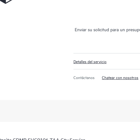
Enviar su solicitud para un presu
Detalles del servicio
Contáctanos
Chatear con nosotros
Onsite CDMR SVC9106 TAA Gty Service