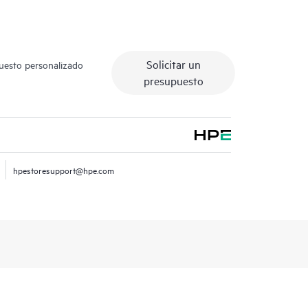
Solicitar un
puesto personalizado
presupuesto
hpestoresupport@hpe.com