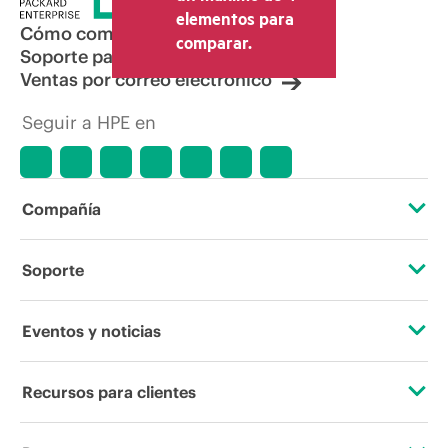
elementos para
Cómo comprar
comparar.
Soporte para productos
Ventas por correo electrónico
Seguir a HPE en
Compañía
Acerca de HPE
Soporte
Accesibilidad
Servicios de soporte operativo
Eventos y noticias
Vacantes
Devolución y reciclaje de productos
Eventos
Recursos para clientes
Responsabilidad corporativa
Soporte para productos
HPE Discover
Contacta con nosotros