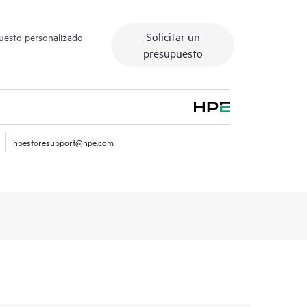
Solicitar un
puesto personalizado
presupuesto
hpestoresupport@hpe.com