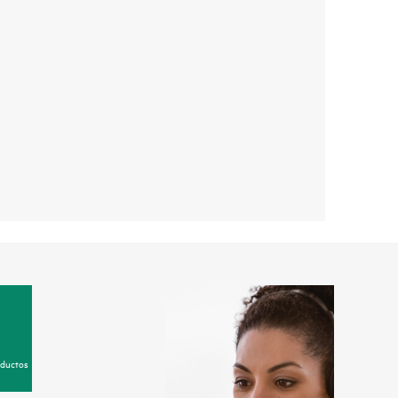
oductos