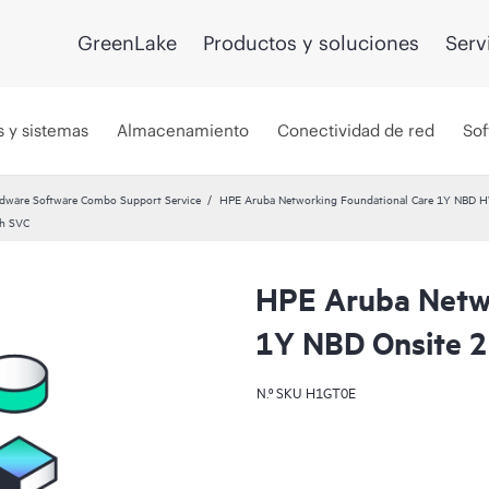
GreenLake
Productos y soluciones
Serv
s y sistemas
Almacenamiento
Conectividad de red
Sof
dware Software Combo Support Service
HPE Aruba Networking Foundational Care 1Y NBD 
ch SVC
HPE Aruba Netwo
1Y NBD Onsite 
N.º SKU
H1GT0E