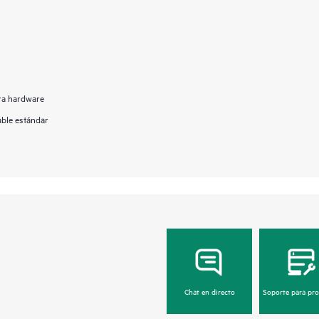
ara hardware
able estándar
Chat en directo
Soporte para pr