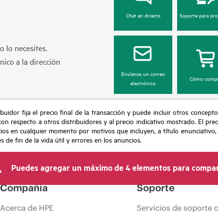
Chat en directo
Soporte para pr
 lo necesites.
ico a la dirección
Envíanos un correo
Cómo compr
electrónico
buidor fija el precio final de la transacción y puede incluir otros concepto
con respecto a otros distribuidores y al precio indicativo mostrado. El pr
cios en cualquier momento por motivos que incluyen, a título enunciativo
de fin de la vida útil y errores en los anuncios.
Puedes agregar un máximo de 4 elementos para compar
Compañía
Soporte
Acerca de HPE
Servicios de soporte 