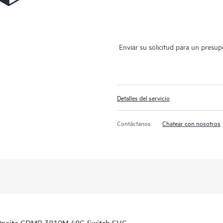
Enviar su solicitud para un presu
Detalles del servicio
Contáctanos
Chatear con nosotros
 Onsite CDMR 3810M 48G Switch SVC