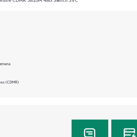
 semana
uoso (CDMR)