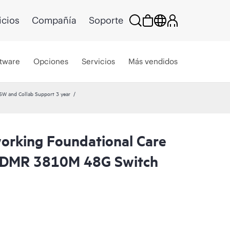
icios
Compañía
Soporte
tware
Opciones
Servicios
Más vendidos
 and Collab Support 3 year
rking Foundational Care
CDMR 3810M 48G Switch