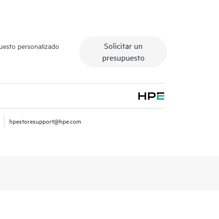
Solicitar un
puesto personalizado
presupuesto
hpestoresupport@hpe.com