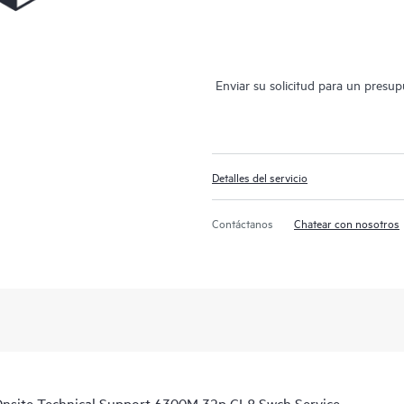
Enviar su solicitud para un presu
Detalles del servicio
Contáctanos
Chatear con nosotros
nsite Technical Support 6300M 32p CL8 Swch Service