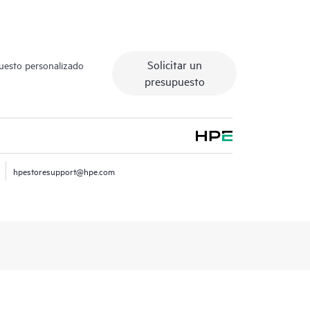
Solicitar un
puesto personalizado
presupuesto
hpestoresupport@hpe.com