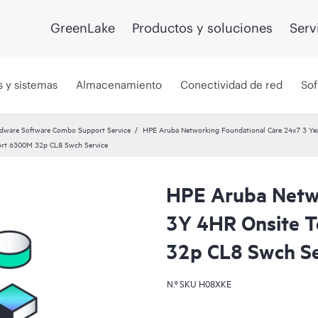
GreenLake
Productos y soluciones
Serv
s y sistemas
Almacenamiento
Conectividad de red
Sof
dware Software Combo Support Service
HPE Aruba Networking Foundational Care 24x7 3 Yea
ort 6300M 32p CL8 Swch Service
HPE Aruba Netwo
3Y 4HR Onsite T
32p CL8 Swch Se
N.º SKU
H08XKE