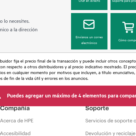
Chat en directo
Soporte para pr
 lo necesites.
ico a la dirección
Envíanos un correo
Cómo compr
electrónico
buidor fija el precio final de la transacción y puede incluir otros concepto
con respecto a otros distribuidores y al precio indicativo mostrado. El pr
cios en cualquier momento por motivos que incluyen, a título enunciativo
de fin de la vida útil y errores en los anuncios.
Puedes agregar un máximo de 4 elementos para compar
Compañía
Soporte
Acerca de HPE
Servicios de soporte 
Accesibilidad
Devolución y reciclaje