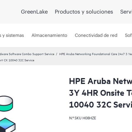
GreenLake
Productos y soluciones
Serv
s y sistemas
Almacenamiento
Conectividad de red
Sof
dware Software Combo Support Service
HPE Aruba Networking Foundational Care 24x7 3 Yea
rt CX 10040 32C Service
HPE Aruba Netwo
3Y 4HR Onsite T
10040 32C Serv
N.º SKU
H08HZE