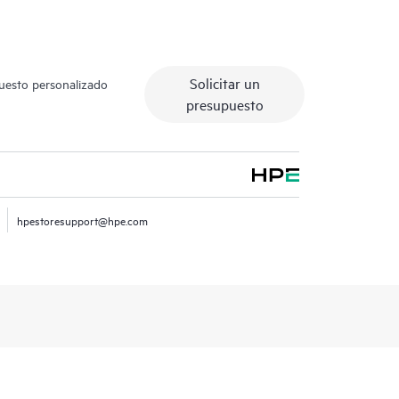
Solicitar un
puesto personalizado
presupuesto
hpestoresupport@hpe.com