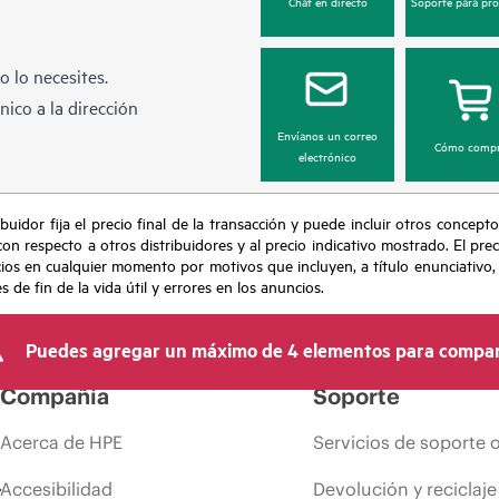
Chat en directo
Soporte para pr
 lo necesites.
ico a la dirección
Envíanos un correo
Cómo compr
electrónico
buidor fija el precio final de la transacción y puede incluir otros concepto
con respecto a otros distribuidores y al precio indicativo mostrado. El pr
cios en cualquier momento por motivos que incluyen, a título enunciativo
de fin de la vida útil y errores en los anuncios.
Puedes agregar un máximo de 4 elementos para compar
Compañía
Soporte
Acerca de HPE
Servicios de soporte 
Accesibilidad
Devolución y reciclaje