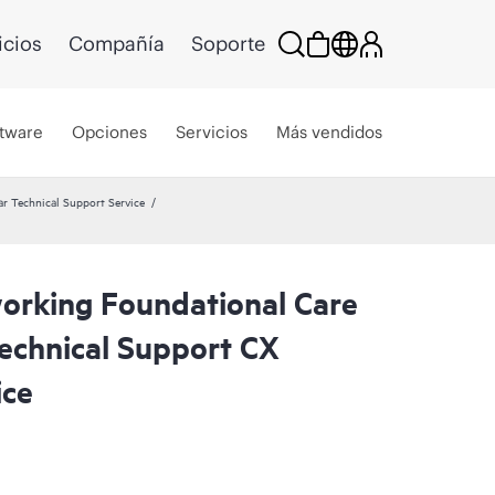
icios
Compañía
Soporte
tware
Opciones
Servicios
Más vendidos
r Technical Support Service
rking Foundational Care
echnical Support CX
ice