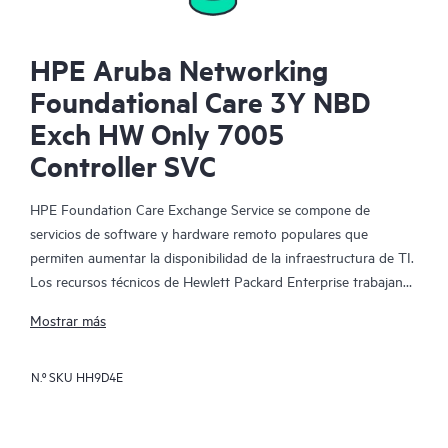
HPE Aruba Networking
Foundational Care 3Y NBD
Exch HW Only 7005
Controller SVC
HPE Foundation Care Exchange Service se compone de
servicios de software y hardware remoto populares que
permiten aumentar la disponibilidad de la infraestructura de TI.
Los recursos técnicos de Hewlett Packard Enterprise trabajan
con tu equipo de TI para resolver los problemas de hardware y
Mostrar más
software de tus productos de HPE.
N.º SKU
HH9D4E
La sustitución de hardware ofrece un servicio de intercambio
de piezas rápido y fiable para los productos elegibles de
Hewlett Packard Enterprise. Específicamente dirigido a los