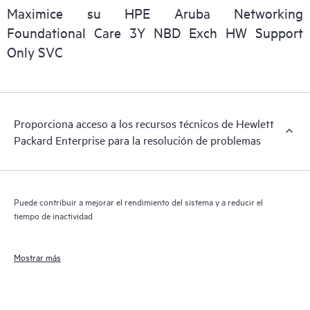
que facilita a cualquier miembro del personal de TI localizar
Maximice su HPE Aruba Networking
importantes informaciones comerciales disponibles.
Foundational Care 3Y NBD Exch HW Support
Only SVC
Proporciona acceso a los recursos técnicos de Hewlett
Packard Enterprise para la resolución de problemas
Puede contribuir a mejorar el rendimiento del sistema y a reducir el
tiempo de inactividad
Mostrar más