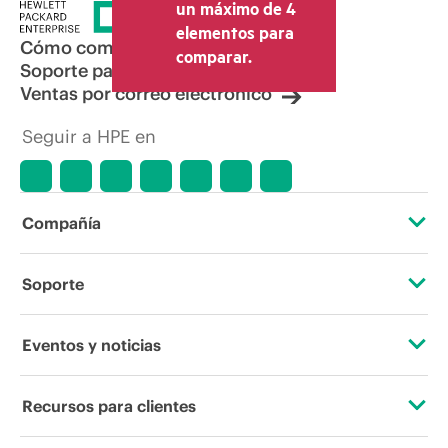
un máximo de 4
elementos para
Cómo comprar
comparar.
Soporte para productos
Ventas por correo electrónico
Seguir a HPE en
Compañía
Acerca de HPE
Soporte
Accesibilidad
Servicios de soporte operativo
Eventos y noticias
Vacantes
Devolución y reciclaje de productos
Eventos
Recursos para clientes
Responsabilidad corporativa
Soporte para productos
HPE Discover