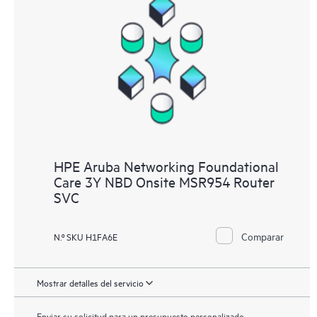
HPE Aruba Networking Foundational
Care 3Y NBD Onsite MSR954 Router
SVC
Comparar
N.º SKU H1FA6E
Mostrar detalles del servicio
Enviar su solicitud para un presupuesto personalizado