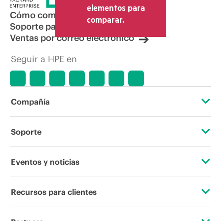
elementos para
Cómo comprar
comparar.
Soporte para productos
Ventas por correo electrónico
Seguir a HPE en
Compañía
Acerca de HPE
Soporte
Accesibilidad
Servicios de soporte operativo
Eventos y noticias
Vacantes
Devolución y reciclaje de productos
Eventos
Recursos para clientes
Responsabilidad corporativa
Soporte para productos
HPE Discover
Contacta con nosotros