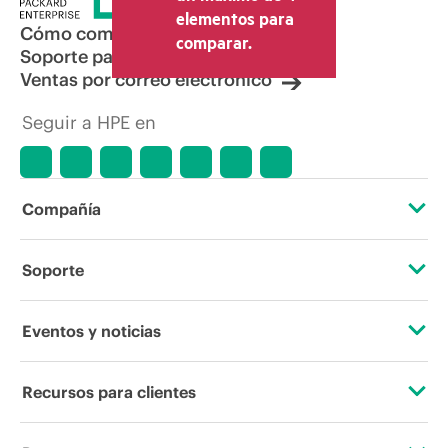
elementos para
Cómo comprar
comparar.
Soporte para productos
Ventas por correo electrónico
Seguir a HPE en
Compañía
Acerca de HPE
Soporte
Accesibilidad
Servicios de soporte operativo
Eventos y noticias
Vacantes
Devolución y reciclaje de productos
Eventos
Recursos para clientes
Responsabilidad corporativa
Soporte para productos
HPE Discover
Contacta con nosotros