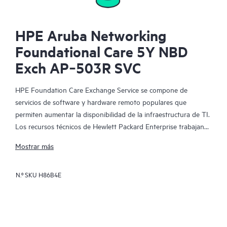
HPE Aruba Networking
Foundational Care 5Y NBD
Exch AP‑503R SVC
HPE Foundation Care Exchange Service se compone de
servicios de software y hardware remoto populares que
permiten aumentar la disponibilidad de la infraestructura de TI.
Los recursos técnicos de Hewlett Packard Enterprise trabajan
con tu equipo de TI para resolver los problemas de hardware y
Mostrar más
software de tus productos de HPE.
N.º SKU
H86B4E
La sustitución de hardware ofrece un servicio de intercambio
de piezas rápido y fiable para los productos elegibles de
Hewlett Packard Enterprise. Específicamente dirigido a los
productos que pueden ser fácilmente enviados y en los que se
pueden restaurar fácilmente los datos de los archivos de copia