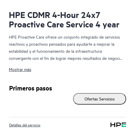
HPE CDMR 4-Hour 24x7
Proactive Care Service 4 year
HPE Proactive Care ofrece un conjunto integrado de servicios
reactivos y proactivos pensados para ayudarte a mejorar la
estabilidad y el funcionamiento de la infraestructura
convergente con el fin de lograr mejores resultados de negocio.
En un entorno virtualizado y convergente complejo, muchos
Mostrar más
componentes deben trabajar en conjunto y de manera
eficiente. HPE Proactive Care ha sido especialmente diseñado
para dar soporte a los dispositivos presentes en estos
Primeros pasos
entornos, proporcionando un soporte mejorado que abarca
Ofertas Servicios
servidores, sistemas operativos, hipervisores, almacenamiento,
redes de área de almacenamiento (SAN) y redes.
En el caso de que se produzca alguna incidencia en el servicio,
Detalles del servicio
HPE Proactive Care te proporciona una experiencia telefónica