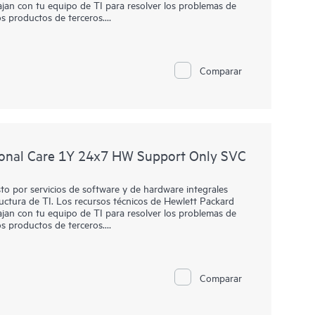
jan con tu equipo de TI para resolver los problemas de
s productos de terceros.
HPE Foundation Care, el servicio incluye diagnóstico y
are in situ, en caso de que sea necesario para resolver un
este servicio también puede incluir soporte básico y
Comparar
rminados productos de software de terceros.
n y determinar qué productos de software elegibles
e productos de hardware. Para los productos de software
na soporte técnico remoto y acceso a los parches y
onal Care 1Y 24x7 HW Support Only SVC
o por servicios de software y de hardware integrales
ructura de TI. Los recursos técnicos de Hewlett Packard
jan con tu equipo de TI para resolver los problemas de
s productos de terceros.
HPE Foundation Care, el servicio incluye diagnóstico y
are in situ, en caso de que sea necesario para resolver un
este servicio también puede incluir soporte básico y
Comparar
rminados productos de software de terceros.
n y determinar qué productos de software elegibles