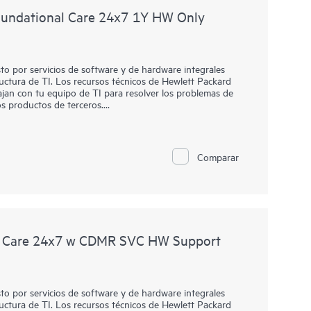
undational Care 24x7 1Y HW Only
o por servicios de software y de hardware integrales
ructura de TI. Los recursos técnicos de Hewlett Packard
jan con tu equipo de TI para resolver los problemas de
s productos de terceros.
HPE Foundation Care, el servicio incluye diagnóstico y
are in situ, en caso de que sea necesario para resolver un
este servicio también puede incluir soporte básico y
Comparar
rminados productos de software de terceros.
n y determinar qué productos de software elegibles
e productos de hardware. Para los productos de software
na soporte técnico remoto y acceso a los parches y
 Care 24x7 w CDMR SVC HW Support
o por servicios de software y de hardware integrales
ructura de TI. Los recursos técnicos de Hewlett Packard