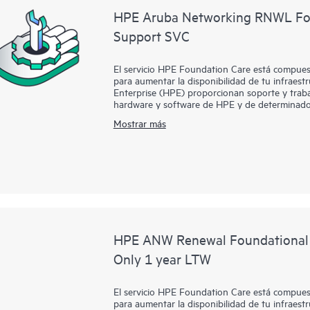
HPE Aruba Networking RNWL Fo
Support SVC
El servicio HPE Foundation Care está compuest
para aumentar la disponibilidad de tu infraest
Enterprise (HPE) proporcionan soporte y traba
hardware y software de HPE y de determinado
Mostrar más
Para los productos de hardware cubiertos por 
soporte remotos, así como reparación de hardw
problema. Para productos de hardware de HPE, 
gestión de llamadas en colaboración para dete
Contacta con HPE para obtener más informació
pueden incluirse como parte de la cobertura d
que cubre HPE Foundation Care, HPE proporcio
actualizaciones de software.
HPE ANW Renewal Foundational
Only 1 year LTW
El servicio HPE Foundation Care está compuest
para aumentar la disponibilidad de tu infraest