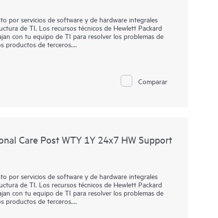
o por servicios de software y de hardware integrales
ructura de TI. Los recursos técnicos de Hewlett Packard
jan con tu equipo de TI para resolver los problemas de
s productos de terceros.
HPE Foundation Care, el servicio incluye diagnóstico y
are in situ, en caso de que sea necesario para resolver un
este servicio también puede incluir soporte básico y
Comparar
rminados productos de software de terceros.
n y determinar qué productos de software elegibles
e productos de hardware. Para los productos de software
na soporte técnico remoto y acceso a los parches y
onal Care Post WTY 1Y 24x7 HW Support
o por servicios de software y de hardware integrales
ructura de TI. Los recursos técnicos de Hewlett Packard
jan con tu equipo de TI para resolver los problemas de
s productos de terceros.
HPE Foundation Care, el servicio incluye diagnóstico y