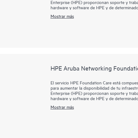
Enterprise (HPE) proporcionan soporte y traba
hardware y software de HPE y de determinado
Mostrar más
Para los productos de hardware cubiertos por 
soporte remotos, así como reparación de hardw
problema. Para productos de hardware de HPE, 
gestión de llamadas en colaboración para dete
Contacta con HPE para obtener más informació
pueden incluirse como parte de la cobertura d
que cubre HPE Foundation Care, HPE proporcio
actualizaciones de software.
HPE Aruba Networking Foundati
El servicio HPE Foundation Care está compuest
para aumentar la disponibilidad de tu infraest
Enterprise (HPE) proporcionan soporte y traba
hardware y software de HPE y de determinado
Mostrar más
Para los productos de hardware cubiertos por 
soporte remotos, así como reparación de hardw
problema. Para productos de hardware de HPE, 
gestión de llamadas en colaboración para dete
Contacta con HPE para obtener más informació