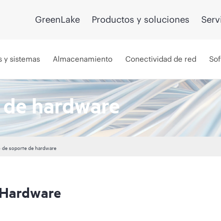
GreenLake
Productos y soluciones
Serv
s y sistemas
Almacenamiento
Conectividad de red
Sof
e de hardware
o de soporte de hardware
u Hardware