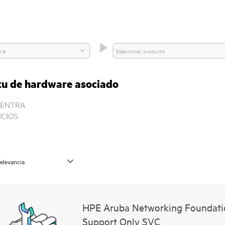
sku de hardware asociado
ENTRA
ICIOS
HPE Aruba Networking Foundat
Support Only SVC