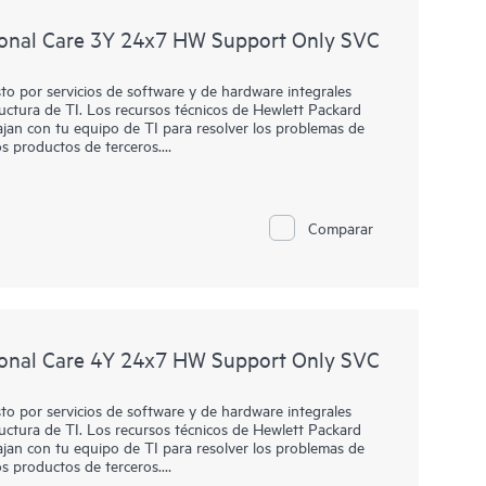
onal Care 3Y 24x7 HW Support Only SVC
o por servicios de software y de hardware integrales
ructura de TI. Los recursos técnicos de Hewlett Packard
jan con tu equipo de TI para resolver los problemas de
s productos de terceros.
HPE Foundation Care, el servicio incluye diagnóstico y
are in situ, en caso de que sea necesario para resolver un
este servicio también puede incluir soporte básico y
Comparar
rminados productos de software de terceros.
n y determinar qué productos de software elegibles
e productos de hardware. Para los productos de software
na soporte técnico remoto y acceso a los parches y
onal Care 4Y 24x7 HW Support Only SVC
o por servicios de software y de hardware integrales
ructura de TI. Los recursos técnicos de Hewlett Packard
jan con tu equipo de TI para resolver los problemas de
s productos de terceros.