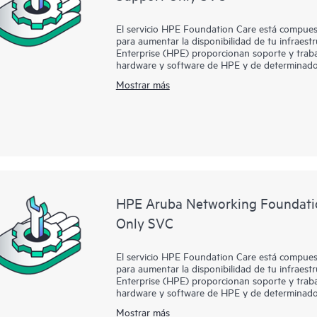
El servicio HPE Foundation Care está compuest
para aumentar la disponibilidad de tu infraest
Enterprise (HPE) proporcionan soporte y traba
hardware y software de HPE y de determinado
Mostrar más
Para los productos de hardware cubiertos por 
soporte remotos, así como reparación de hardw
problema. Para productos de hardware de HPE, 
gestión de llamadas en colaboración para dete
Contacta con HPE para obtener más informació
pueden incluirse como parte de la cobertura d
que cubre HPE Foundation Care, HPE proporcio
actualizaciones de software.
HPE Aruba Networking Foundati
Only SVC
El servicio HPE Foundation Care está compuest
para aumentar la disponibilidad de tu infraest
Enterprise (HPE) proporcionan soporte y traba
hardware y software de HPE y de determinado
Mostrar más
Para los productos de hardware cubiertos por 